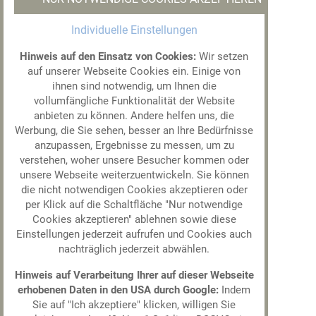
Individuelle Einstellungen
Hinweis auf den Einsatz von Cookies:
Wir setzen
auf unserer Webseite Cookies ein. Einige von
ihnen sind notwendig, um Ihnen die
vollumfängliche Funktionalität der Website
anbieten zu können. Andere helfen uns, die
Werbung, die Sie sehen, besser an Ihre Bedürfnisse
anzupassen, Ergebnisse zu messen, um zu
verstehen, woher unsere Besucher kommen oder
JOHN ASCHOFF
unsere Webseite weiterzuentwickeln. Sie können
die nicht notwendigen Cookies akzeptieren oder
Facharzt für Anästhesie
per Klick auf die Schaltfläche "Nur notwendige
Notfallmedizin
Cookies akzeptieren" ablehnen sowie diese
VITA
Einstellungen jederzeit aufrufen und Cookies auch
nachträglich jederzeit abwählen.
Geboren
1981
, absolvierte sein Studium der
Hinweis auf Verarbeitung Ihrer auf dieser Webseite
Humanmedizin von Oktober
2006
bis
erhobenen Daten in den USA durch Google:
Indem
November
2012
an der Georg-August-
Sie auf "Ich akzeptiere" klicken, willigen Sie