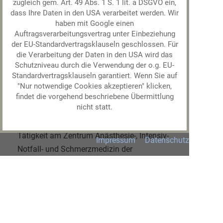
Universität in Göttingen.
zugleich gem. Art. 49 Abs. 1 S. 1 lit. a DSGVO ein,
dass Ihre Daten in den USA verarbeitet werden. Wir
Approbation als Arzt im November
2012
.
haben mit Google einen
Januar
2013
bis März
2018
:
Auftragsverarbeitungsvertrag unter Einbeziehung
Facharztausbildung am Zentrum Anästhesie-,
der EU-Standardvertragsklauseln geschlossen. Für
die Verarbeitung der Daten in den USA wird das
Rettungs- und Intensivmedizin der
Schutzniveau durch die Verwendung der o.g. EU-
Universitätsmedizin Göttingen.
Standardvertragsklauseln garantiert. Wenn Sie auf
Zusatzbezeichnung Notfallmedizin im April
"Nur notwendige Cookies akzeptieren" klicken,
2015
findet die vorgehend beschriebene Übermittlung
nicht statt.
Facharzt für Anästhesie seit März
2018
März bis September
2018
anästhesiologische
Tätigkeit am Zentrum Anästhesie-, Intensiv-
Impressum
Datenschutz
Notfall- und Schmerzmedizin der
Universitätsmedizin Göttingen.
Seit Oktober
2018
ambulant tätiger
Anästhesist in der Gemeinschaftspraxis
Anästhesie.Mitte.